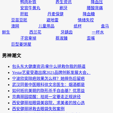
鸭肉补铁
养生资讯
降血压
安宫牛黄丸
刷牙
腰酸背痛
肝脏
丹麦保健
降血糖
豆苗豆胚
避地雷
情绪失控
澳网
儿童用品
纸杯
盒马
鲜生
西兰花
牙龋齿
一杯水
子宫拿掉
蔡淑臻
歪嘴
巨型姜饼屋
男神潮文
包头东大健康资讯|拿什么拯救你我的肠道
Yestar艺星受邀出席2021品牌创新发展大会，
宁波欣奕除疤效果怎么样？她摔伤后留疤
武汉同普中医眼科徐文忠医生：烟酒都是
如何抵抗美貌的隐形杀手自由基？优思益
京典丽园提醒：祛斑一定要走正规途径
西安健丽祛眼袋美容院，求美者的放心选
西安健丽拯救去眼袋失败案例