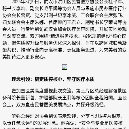
2025年8月9日，武汉市洪山区民营医疗协会会长桂平军、
秘书长李灿、副会长毛平辉等协会人员与恩施市民办医疗行业
协会会长曾斌、党支部副书记李冰斐、工会联合会主席张飞、
妇女联合会主席朱娜、首席顾问王君立、副秘书长李荣誉等协
会人员一行专程到访武汉壹加壹医疗美容医院，开展实地参观
与深度交流。双方围绕“精进服务技术、强化规范建设”核心议
题，聚焦质控升级与服务优化深入探讨，旨在以跨区域联动凝
聚共识，推动行业向更高标准、更优服务迈进，为求美者的变
美期待注入更多安心。
理念引领：锚定质控核心，坚守医疗本质
壹加壹医美高度重视此次交流，第三片区总经理解强携医
务科院长董新善、护理部院长王莉等核心团队全程陪同。座谈
会上，双方直击民营医美发展痛点，共探升级路径。
解强总经理对协会到访表示欢迎，分享 “以质控为根基，
以责任筑长远” 的发展理念。他强调：“安全与专业是医美核