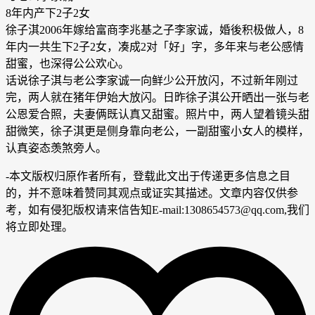
8年内产下2子2女
徐子淇2006年嫁给富商李兆基之子李家诚，婚後积极做人，8
年内一共生下2子2女，凑成2对「好」字，多年来与老公感情
甜蜜，也深得公公欢心。
话说徐子淇与老公李家诚一向鲜少公开放闪，不过新年刚过
完，两人就在猪年伊始大放闪。日昨徐子淇公开晒出一张与老
公恩爱合照，夫妻俩既认真又甜蜜。照片中，两人望着镜头甜
甜微笑，徐子淇更是侧身靠向老公，一副甜蜜小女人的模样，
认真姿态羡煞旁人。
-
本文版权归原作者所有，登载此文出于传递更多信息之目
的，并不意味着赞同其观点或证实其描述。文章内容仅供参
考，如有侵犯版权请来信告知E-mail:1308654573@qq.com,我们
将立即处理。