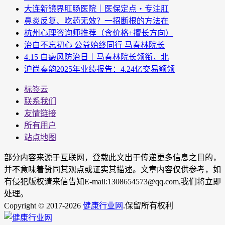
大连新镜界肛肠医院｜医保定点・专注肛
鼻炎反复、吃药无效？一招断根的方法在
杭州心理咨询师推荐（含价格+擅长方向）
治白不忘初心 公益始终同行 马春林院长
4.15 白癜风防治日｜马春林院长领衔，北
沪尚秦韵2025年业绩报告：4.24亿交易额领
标签云
联系我们
友情链接
所有用户
站点地图
部分内容来源于互联网，登载此文出于传递更多信息之目的，
并不意味着赞同其观点或证实其描述。文章内容仅供参考，如
有侵犯版权请来信告知E-mail:1308654573@qq.com,我们将立即
处理。
Copyright © 2017-2026
健康行业网
.保留所有权利