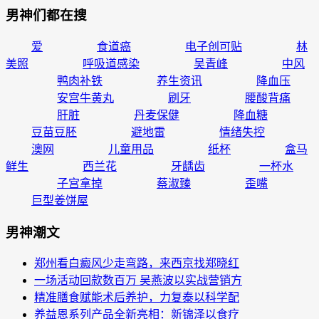
男神们都在搜
爱
食道癌
电子创可贴
林
美照
呼吸道感染
吴青峰
中风
鸭肉补铁
养生资讯
降血压
安宫牛黄丸
刷牙
腰酸背痛
肝脏
丹麦保健
降血糖
豆苗豆胚
避地雷
情绪失控
澳网
儿童用品
纸杯
盒马
鲜生
西兰花
牙龋齿
一杯水
子宫拿掉
蔡淑臻
歪嘴
巨型姜饼屋
男神潮文
郑州看白癜风少走弯路，来西京找郑晓红
一场活动回款数百万 吴燕波以实战营销方
精准膳食赋能术后养护，力复泰以科学配
养益恩系列产品全新亮相：新锦泽以食疗