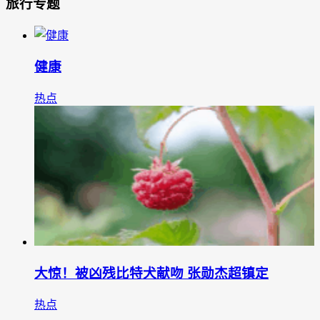
旅行专题
健康
热点
大惊！被凶残比特犬献吻 张勋杰超镇定
热点