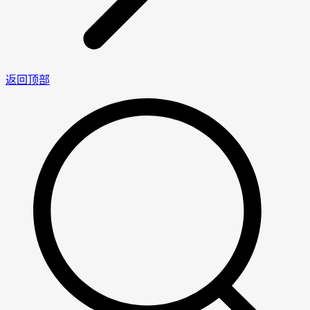
返回顶部
男
女
神
神
网
网