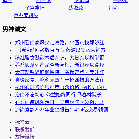
鲜生
西兰花
牙龋齿
一杯水
子宫拿掉
蔡淑臻
歪嘴
巨型姜饼屋
男神潮文
郑州看白癜风少走弯路，来西京找郑晓红
一场活动回款数百万 吴燕波以实战营销方
精准膳食赋能术后养护，力复泰以科学配
养益恩系列产品全新亮相：新锦泽以食疗
大连新镜界肛肠医院｜医保定点・专注肛
鼻炎反复、吃药无效？一招断根的方法在
杭州心理咨询师推荐（含价格+擅长方向）
治白不忘初心 公益始终同行 马春林院长
4.15 白癜风防治日｜马春林院长领衔，北
沪尚秦韵2025年业绩报告：4.24亿交易额领
标签云
联系我们
友情链接