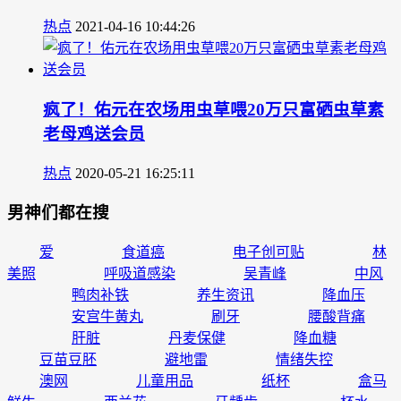
热点
2021-04-16 10:44:26
疯了！佑元在农场用虫草喂20万只富硒虫草素
老母鸡送会员
热点
2020-05-21 16:25:11
男神们都在搜
爱
食道癌
电子创可贴
林
美照
呼吸道感染
吴青峰
中风
鸭肉补铁
养生资讯
降血压
安宫牛黄丸
刷牙
腰酸背痛
肝脏
丹麦保健
降血糖
豆苗豆胚
避地雷
情绪失控
澳网
儿童用品
纸杯
盒马