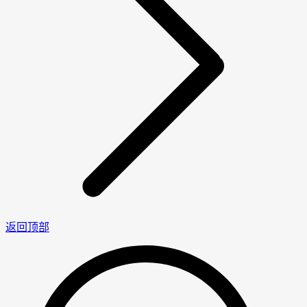
返回顶部
男
女
神
神
网
网