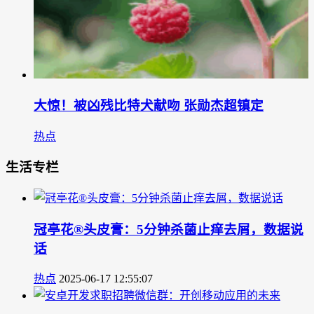
大惊！被凶残比特犬献吻 张勋杰超镇定
热点
生活专栏
冠亭花®头皮膏：5分钟杀菌止痒去屑，数据说
话
热点
2025-06-17 12:55:07