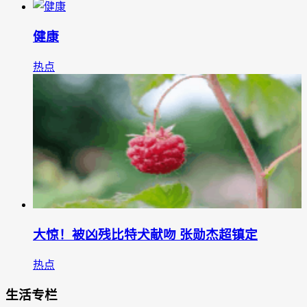
健康
热点
大惊！被凶残比特犬献吻 张勋杰超镇定
热点
生活专栏