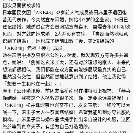
初次见面就被求婚
日本国民女团「AKB48」32岁前人气成员筱田麻里子退团後
苦无代表作，今突然宣布闪婚，嫁给小3岁的企业家，16日已
登记结婚。她透过官方会员网站宣布喜讯，自爆去年10月初次
见面，对方就向她求婚，2人并没有交往，「自然而然地就意
识到了结婚」，她也成了继前田敦子後，第2位结婚的
「AKB48」元祖「神7」成员。
她在声明中提及只跟老公吃过2次饭，就发现双方有许多共通
点，她说：「例如吃玄米长大，还有对於理想的家人、未来的
想法都很相似，我们都能在双方面前能够展现最真实的自己，
虽然没有交往，但自然而然地就意识到了结婚。他让我觉得
『想要一生和他在一起』。」
麻里子公开婚讯後，前团友高桥南也在推特献上祝福：「恭喜
你结婚。我被这个人拯救过很多次，你一定要永远幸福喔！」
「SKE48」松井珠理奈也兴奋不已，发文表示：「终於可以大
喊一下，麻里子大人～恭喜您结婚！希望我能见到你穿礼服的
模样。」麻里子曾与婚纱品牌携手推出亲自设计的礼服，这回
终於等到真命天子，有望为自己打造婚纱。