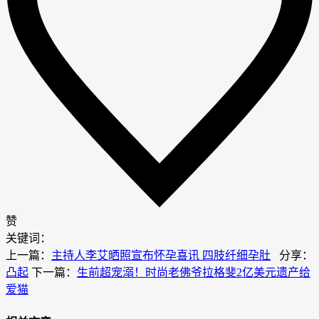
赞
关键词：
上一篇：
主持人李艾晒照宣布怀孕喜讯 四肢纤细孕肚
分享：
凸起
下一篇：
生前超宠溺！时尚老佛爷拉格斐2亿美元遗产给
爱猫