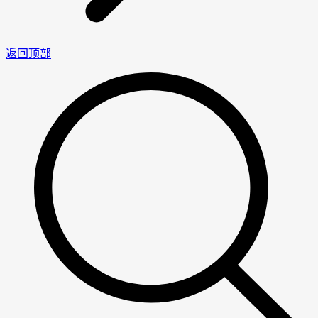
返回顶部
男
女
神
神
网
网