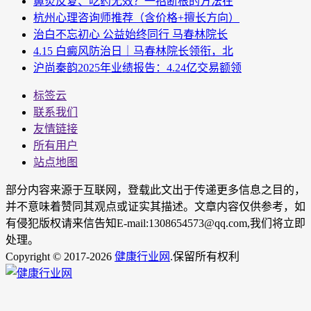
鼻炎反复、吃药无效？一招断根的方法在
杭州心理咨询师推荐（含价格+擅长方向）
治白不忘初心 公益始终同行 马春林院长
4.15 白癜风防治日｜马春林院长领衔，北
沪尚秦韵2025年业绩报告：4.24亿交易额领
标签云
联系我们
友情链接
所有用户
站点地图
部分内容来源于互联网，登载此文出于传递更多信息之目的，
并不意味着赞同其观点或证实其描述。文章内容仅供参考，如
有侵犯版权请来信告知E-mail:1308654573@qq.com,我们将立即
处理。
Copyright © 2017-2026
健康行业网
.保留所有权利
男
女
神
神