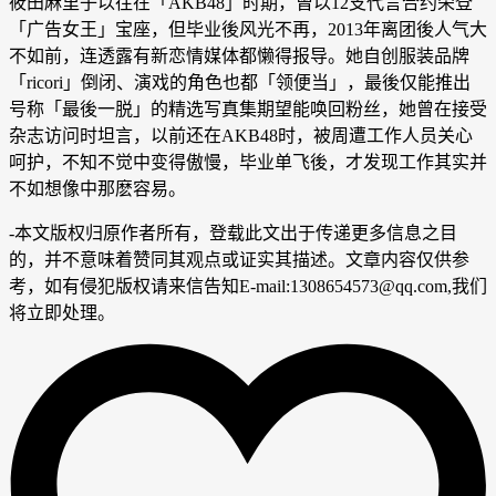
筱田麻里子以往在「AKB48」时期，曾以12支代言合约荣登
「广告女王」宝座，但毕业後风光不再，2013年离团後人气大
不如前，连透露有新恋情媒体都懒得报导。她自创服装品牌
「ricori」倒闭、演戏的角色也都「领便当」，最後仅能推出
号称「最後一脱」的精选写真集期望能唤回粉丝，她曾在接受
杂志访问时坦言，以前还在AKB48时，被周遭工作人员关心
呵护，不知不觉中变得傲慢，毕业单飞後，才发现工作其实并
不如想像中那麽容易。
-
本文版权归原作者所有，登载此文出于传递更多信息之目
的，并不意味着赞同其观点或证实其描述。文章内容仅供参
考，如有侵犯版权请来信告知E-mail:1308654573@qq.com,我们
将立即处理。