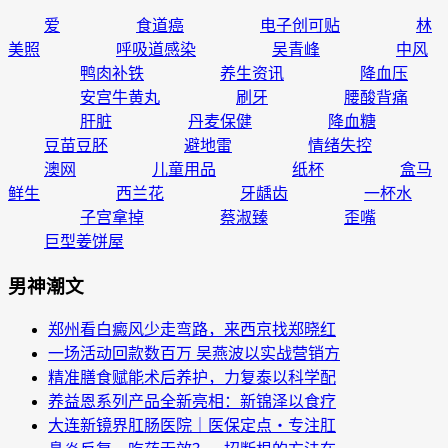
爱
食道癌
电子创可贴
林
美照
呼吸道感染
吴青峰
中风
鸭肉补铁
养生资讯
降血压
安宫牛黄丸
刷牙
腰酸背痛
肝脏
丹麦保健
降血糖
豆苗豆胚
避地雷
情绪失控
澳网
儿童用品
纸杯
盒马
鲜生
西兰花
牙龋齿
一杯水
子宫拿掉
蔡淑臻
歪嘴
巨型姜饼屋
男神潮文
郑州看白癜风少走弯路，来西京找郑晓红
一场活动回款数百万 吴燕波以实战营销方
精准膳食赋能术后养护，力复泰以科学配
养益恩系列产品全新亮相：新锦泽以食疗
大连新镜界肛肠医院｜医保定点・专注肛