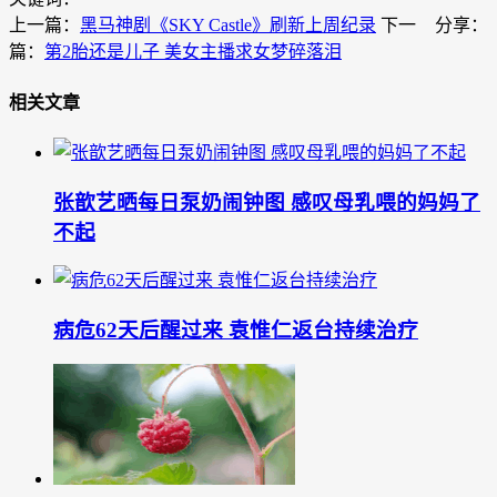
上一篇：
黑马神剧《SKY Castle》刷新上周纪录
下一
分享：
篇：
第2胎还是儿子 美女主播求女梦碎落泪
相关文章
张歆艺晒每日泵奶闹钟图 感叹母乳喂的妈妈了
不起
病危62天后醒过来 袁惟仁返台持续治疗