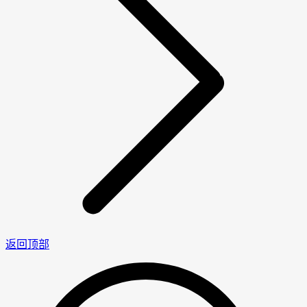
返回顶部
男
女
神
神
网
网