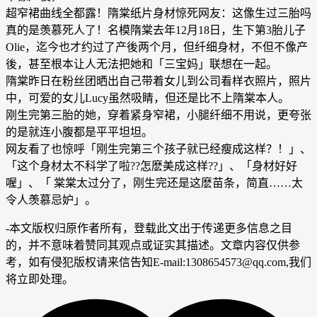
超窄裙曲线全都露！隋棠纸片身材惊死网友：这像生过三胎吗
真的是羡慕死人了！名模隋棠去年12月18日，生下第3胎儿子
Olie，迄今也才约过了产後两个月，但纤细身材，不但不像产
後，甚至根本让人无法把她和「三宝妈」联想在一起。
隋棠昨日在粉丝团晒出自己带着女儿到公司看样衣照片，照片
中，可爱的女儿Lucy虽然吸睛，但还是比不上隋棠本人。
刚生完第三胎的她，穿着紧身窄裙，小腿纤细不用说，更夸张
的是就连小腹都是平平坦坦。
网友看了也惊呼「刚生完第三个孩子就已经瘦成这样？！」、
「这个身材太不科学了啦??怎麽美成这样??」、「身材好好
喔」、「 棠棠太过分了，刚生完还是这麽苗条，简直……太
令人羡慕忌妒」。
-
本文版权归原作者所有，登载此文出于传递更多信息之目
的，并不意味着赞同其观点或证实其描述。文章内容仅供参
考，如有侵犯版权请来信告知E-mail:1308654573@qq.com,我们
将立即处理。