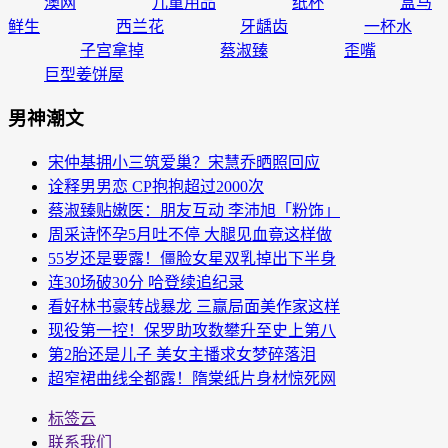
澳网
儿童用品
纸杯
盒马
鲜生
西兰花
牙龋齿
一杯水
子宫拿掉
蔡淑臻
歪嘴
巨型姜饼屋
男神潮文
宋仲基拥小三筑爱巢？宋慧乔晒照回应
诠释男男恋 CP抱抱超过2000次
蔡淑臻贴嫩医：朋友互动 李沛旭「粉饰」
周采诗怀孕5月吐不停 大腿见血竟这样做
55岁还是要露！僵脸女星双乳掉出下半身
连30场破30分 哈登续追纪录
看好林书豪转战暴龙 三赢局面美作家这样
现役第一控！保罗助攻数攀升至史上第八
第2胎还是儿子 美女主播求女梦碎落泪
超窄裙曲线全都露！隋棠纸片身材惊死网
标签云
联系我们