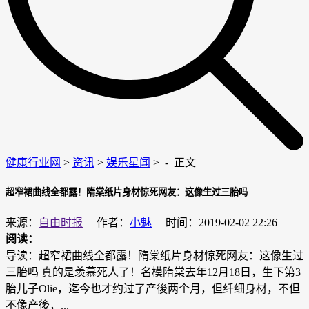
健康行业网
>
资讯
>
娱乐星闻
> -
正文
超窄裙曲线全都露！隋棠纸片身材惊死网友：这像生过三胎吗
来源：
自由时报
作者：
小魅
时间：2019-02-02 22:26
阅读：
导读：超窄裙曲线全都露！隋棠纸片身材惊死网友：这像生过
三胎吗 真的是羡慕死人了！名模隋棠去年12月18日，生下第3
胎儿子Olie，迄今也才约过了产後两个月，但纤细身材，不但
不像产後，...