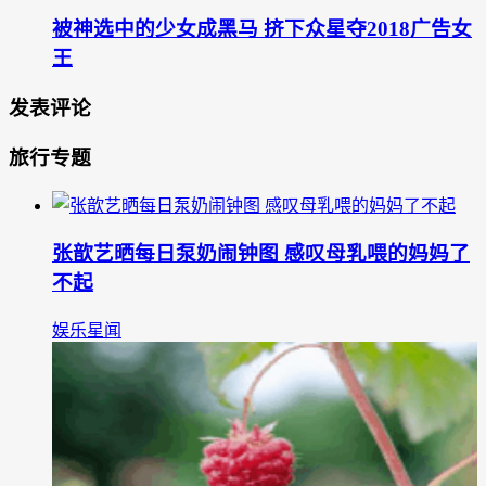
被神选中的少女成黑马 挤下众星夺2018广告女
王
发表评论
旅行专题
张歆艺晒每日泵奶闹钟图 感叹母乳喂的妈妈了
不起
娱乐星闻