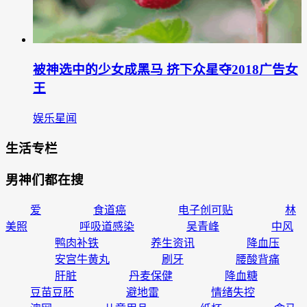
被神选中的少女成黑马 挤下众星夺2018广告女
王
娱乐星闻
生活专栏
男神们都在搜
爱
食道癌
电子创可贴
林
美照
呼吸道感染
吴青峰
中风
鸭肉补铁
养生资讯
降血压
安宫牛黄丸
刷牙
腰酸背痛
肝脏
丹麦保健
降血糖
豆苗豆胚
避地雷
情绪失控