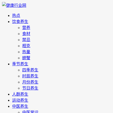
热点
饮食养生
营养
食材
禁忌
相克
热量
螃蟹
季节养生
四季养生
时辰养生
月份养生
节日养生
人群养生
运动养生
中医养生
中医常识